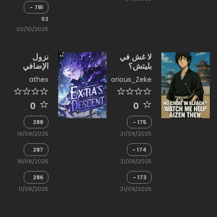
(1)
781 -
الزاوية
02
الأخيرة
03/10/2025
(4)
لا غش في
نزول
بليتش؟
الإضافي
شاهدني
athex
Notorious_Zeke
أساعد آيزن
0
0
288
175 -
هيغاشي
-
19/09/2025
21/09/2025
شويتشي؟
حفل
عميل
توزيع
287
174 -
سري
الجوائز
أدركت
-
رفيع
(1)
19/09/2025
21/09/2025
أن هذا
الغوص
المستوى
المظهر
في
286
173 -
هو
المتاهة
حسابات
-
حليف
(9)
11/09/2025
21/09/2025
جين
الغوص
بالتأكيد
إيتشيمارو
في
المتاهة
(8)