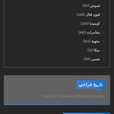
غموض
(90)
فنون قتال
(249)
كوميديا
(239)
مغامرات
(481)
منتهية
(150)
ميكا
(10)
نفسي
(58)
تاريخ قراءتي
You don't have anything in histories