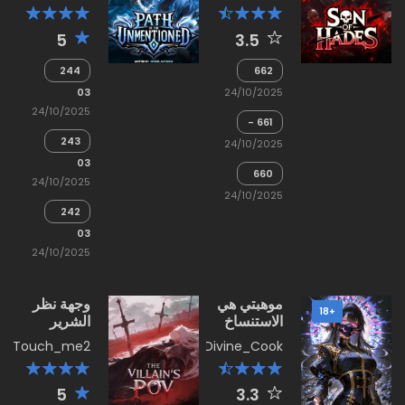
المفقودة
5
3.5
244
662
- نيو
- عهد
03
24/10/2025
هارغريفز،
وُلد
24/10/2025
ابن
من
661 -
هاديس
الانتقام
قرض،
243
(1)
24/10/2025
لعبة
-
03
تقمص
ظلال
660
أدوار
24/10/2025
الماضي
-
قائمة
24/10/2025
المعركة
على
242
النهائية
الأدوار
-
03
الظل
24/10/2025
(2)
موهبتي هي
وجهة نظر
+18
الاستنساخ
الشرير
ذات الرتبة
Touch_me2
Divine_Cook
SSS: أترقى
إلى
مستويات لا
5
3.3