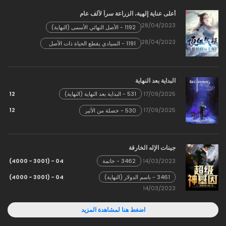
أعلى عناية إلهية، الزراعة سراً لألف عام
28/04/2023
1192 - الأصل النهائي الأسمى (النهاية)
28/04/2023
1191 - السيادي يقطع الحياة ذات الأصل
العظيم
البداية بعد النهاية
12
17/09/2025
531 - البداية بعد النهاية (النهاية)
12
17/09/2025
530 - خصلة من الأثير
جينات الإله الخارقة
04 - (3001 - 4000)
14/03/2023
3462 - خاتمة
04 - (3001 - 4000)
3461 - باسم الدولار (النهاية)
14/03/2023
اضغط هنا لمشاهدة المزيد