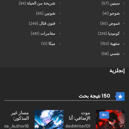
سينين
شريحة من الحياة
(94)
(57)
شوجو
شونين
(65)
(41)
غموض
فنون قتال
(249)
(90)
كوميديا
مغامرات
(481)
(239)
منتهية
ميكا
(10)
(150)
نفسي
(58)
إنجلزية
150 نتيجة بحث
موت
مسار غير
+18
الإضافي: أنا
المذكور:
ابن هاديس
القطعة
wbie_Author18
FailedWriter101