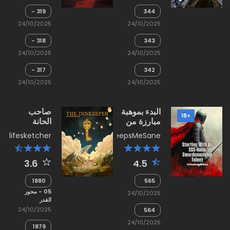
نهائية!
319 -
344
-
لمحات
24/10/2025
24/10/2025
العالم
من
كملعب؟
مستقبل
318 -
343
محكوم
-
حرب
عليه
24/10/2025
24/10/2025
الزراعة
الجبهات
المزدوجة؟
الثلاث
317 -
342
-
نفث
24/10/2025
24/10/2025
فنون
السموم
القتال
البوذية؟
البدء بموهبة
صاحب
+18
مبارزة من
الحانة
الفئة SSS
lifesketcher
CoffeeKeepsMeSane
3.6
4.5
1880
565
-
-
05 - محور
24/10/2025
مفاجأة
حس
القدر
الدوقة
الفكاهة
24/10/2025
564
-
24/10/2025
مباراة
1879