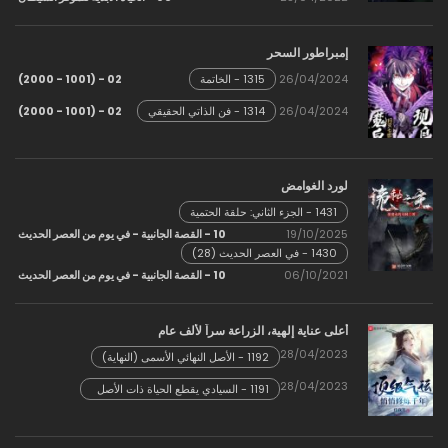
إمبراطور السحر
02 - (1001 - 2000)
26/04/2024
1315 - الخاتمة
02 - (1001 - 2000)
26/04/2024
1314 - فن الذاتي الحقيقي
لورد الغوامض
1431 - الجزء الثاني: حلقة الحتمية
19/10/2025
10 - القصة الجانبية - في يوم من العصر الحديث
1430 - في العصر الحديث (28)
06/10/2021
10 - القصة الجانبية - في يوم من العصر الحديث
أعلى عناية إلهية، الزراعة سراً لألف عام
28/04/2023
1192 - الأصل النهائي الأسمى (النهاية)
28/04/2023
1191 - السيادي يقطع الحياة ذات الأصل
العظيم