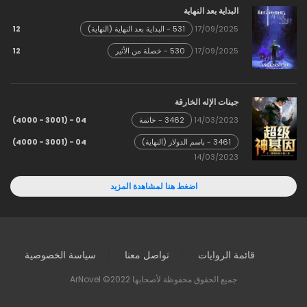
البداية بعد النهاية
12
17/09/2025
531 - البداية بعد النهاية (النهاية)
12
17/09/2025
530 - خصلة من الأثير
جينات الإله الخارقة
04 - (3001 - 4000)
14/03/2023
3462 - خاتمة
04 - (3001 - 4000)
3461 - باسم الدولار (النهاية)
14/03/2023
اضغط هنا لمشاهدة المزيد
قائمة الروايات
تواصل معنا
سياسة الخصوصية
جميع الحقوق محفوظة لأصحابها ArNovel ©2022