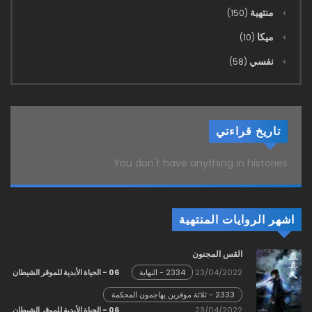
منتهية
(150)
ميكا
(10)
نفسي
(58)
تاريخ قراءتي
You don't have anything in histories
اشهر الروايات المنتهية
القس المجنون
23/04/2022
06 - الحياة الأبدية للموقر الشيطان
2334 - النهاية
2333 - ثلاثة موقرين يهاجمون المحكمة
السماوية!
23/04/2022
06 - الحياة الأبدية للموقر الشيطان