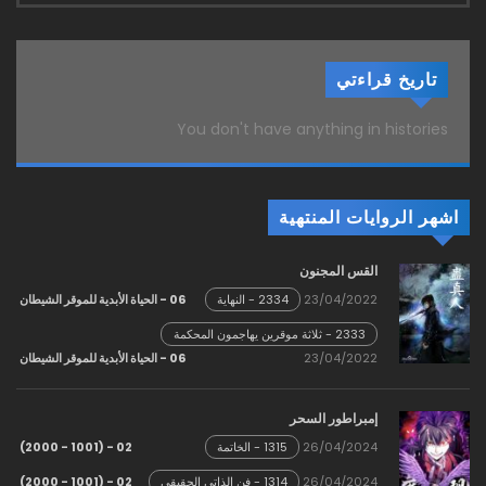
تاريخ قراءتي
You don't have anything in histories
اشهر الروايات المنتهية
القس المجنون
23/04/2022
06 - الحياة الأبدية للموقر الشيطان
2334 - النهاية
2333 - ثلاثة موقرين يهاجمون المحكمة
السماوية!
23/04/2022
06 - الحياة الأبدية للموقر الشيطان
إمبراطور السحر
02 - (1001 - 2000)
26/04/2024
1315 - الخاتمة
02 - (1001 - 2000)
26/04/2024
1314 - فن الذاتي الحقيقي