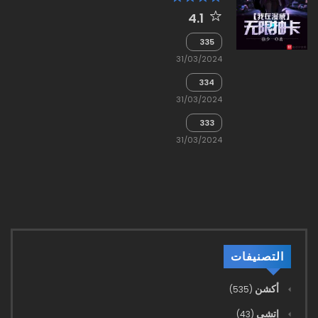
4.1
335
-
31/03/2024
التضحيه
الف
334
تعادل
- انا
متتالي
31/03/2024
عمك
333
-
31/03/2024
الموجات
فوق
الصوتيه،
وضع
المعركه
يتحول
للافضل
التصنيفات
أكشن
(535)
إتشي
(43)