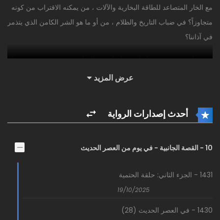
مع الخار المتصاعد للطاقة البخارية والآلات ، من يمكنه الاقتراب من كونه
متجاوزاً؟ في ضباب التاريخ والظلام ، من أو ما هو الشر الكامن الذي يتذمر
في آذاننا؟
يستيقظ تشو مينغ روي ليواجه سلسلة من الغوامض ، ويجد نفسه متجسدًا
كـ كلاين موريتي في عالم بديل من العصر الفيكتوري حيث يرى عالمًا مليئًا
عرض المزيد
بالآلات ، والمدافع ، والمخبوزات ، والمناطيد ، وآلات الاختلاف ، وكذلك
الجرعات ، والعرافات ، والمشعوذين ، وبطاقات التاروت ، والآثار المختومة
أحدث إصدارات الرواية
…
يستمر النور في التألق لكن الغموض لم يذهب بعيداً. تابع كلاين حيث يجد
10 - القصة الجانبية - في يوم من العصر الحديث
نفسه متورطاً مع كنائس العالم – الأرثوذكسية وغير الأرثوذكسية – بينما
يطور ببطء قوى جديدة بفضل جرعات التجاوز.
1431 - الجزء الثاني: حلقة الحتمية
19/10/2025
مثل بطاقة التاروت المقابلة ، الأحمق ، المرقمة 0 – عدد من الإمكانات
الغير المحدودة – هذه هي أسطورة “ألأحمق”.
1430 - في العصر الحديث (28)