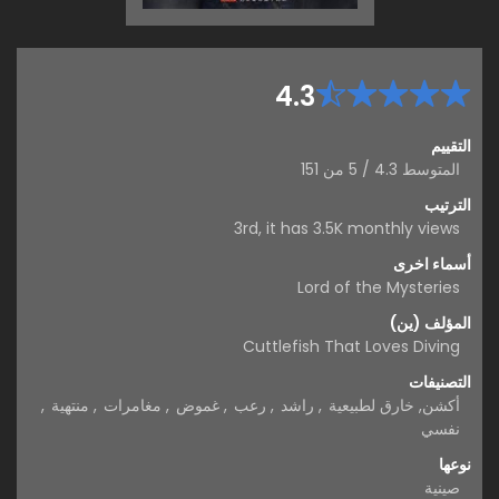
4.3
التقييم
المتوسط
4.3
/
5
من
151
الترتيب
3rd, it has 3.5K monthly views
أسماء اخرى
Lord of the Mysteries
المؤلف (ين)
Cuttlefish That Loves Diving
التصنيفات
أكشن
,
خارق لطبيعية
,
راشد
,
رعب
,
غموض
,
مغامرات
,
منتهية
,
نفسي
نوعها
صينية