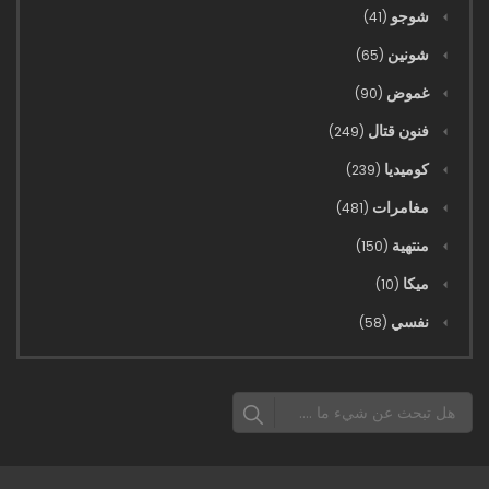
05 - الكاهن الأحمر
شوجو
(41)
شونين
(65)
04 - المنبعث
غموض
(90)
فنون قتال
03 - المسافر
(249)
كوميديا
(239)
02 - عديم الوجه
مغامرات
(481)
منتهية
(150)
01 - المهرج
ميكا
(10)
نفسي
(58)