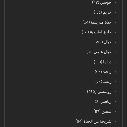
جوسي
(43)
06/10/2021
حريم
(182)
1404 - في العصر الحديث (2)
حياة مدرسية
(54)
06/10/2021
خارق لطبيعية
(171)
1403 - في العصر الحديث (1)
خيال
(598)
06/10/2021
خيال علمي
(91)
09 - القصة الجانبية - الحياة اليومية لشخص عادي
دراما
(168)
راشد
(96)
08 - الأحمق
رعب
(24)
رومنسي
(259)
07 - الرجل المعلق
رياضي
(2)
06 - الباحث عن الضوء
سينين
(57)
شريحة من الحياة
(94)