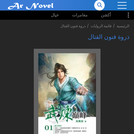
أكشن
مغامرات
خيال
الرئيسية
قائمة الروايات
ذروة فنون القتال
ذروة فنون القتال