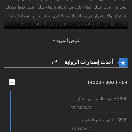
الشدائد ، يجب عليك البقاء على قيد الحياة والبقاء صلباً. عندها فقط يمكنك
الاختراق والاستمرار في رحلتك لتصبح الأقوى. يختبر جناح السماء العالية
تلاميذه بأقسى الطرق لإعدادهم لهذه الرحلة. في أحد الأيام ، تمكن
المنظف المتواضع يانغ كاي من الحصول على كتاب أسود ، ووضعه هذا
عرض المزيد
الكتاب على طريق ذروة فنون القتال.
أحدث إصدارات الرواية
04 - (3001 - 4000)
3600 - عودة النمر إلى الجبل
07/03/2023
3599 - التوجه نحو الجنوب
07/03/2023