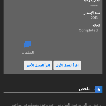
علام ـة/ـات
صينية
سنة الإصدار
2013
الحالة
Completed
التعليقات
اقرأ الفصل الأول
اقرأ الفصل الأخير
ملخص
الرحلة إلى الذروة فنون القتال هي رحلة وحيدة وطويلة. في مواجهة