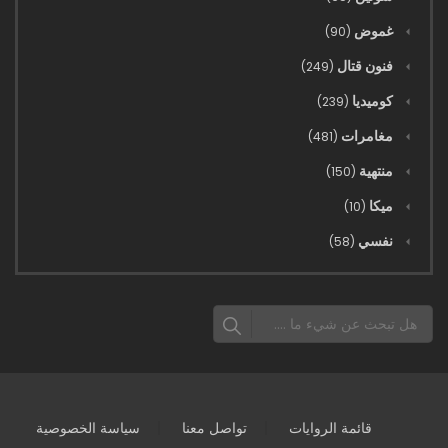
3567 - شلالات يين سي
غموض
(90)
07/03/2023
فنون قتال
(249)
3566 - أمسكك
كوميديا
(239)
07/03/2023
مغامرات
(481)
3565 - هل ستظهر لي الاحترام الواجب
منتهية
(150)
07/03/2023
ميكا
(10)
3564 - يين سي
نفسي
(58)
07/03/2023
3563 - لقيط
07/03/2023
3562 - صقل عدد لا يحصى من حبوب الشيطان
07/03/2023
قائمة الروايات
تواصل معنا
سياسة الخصوصية