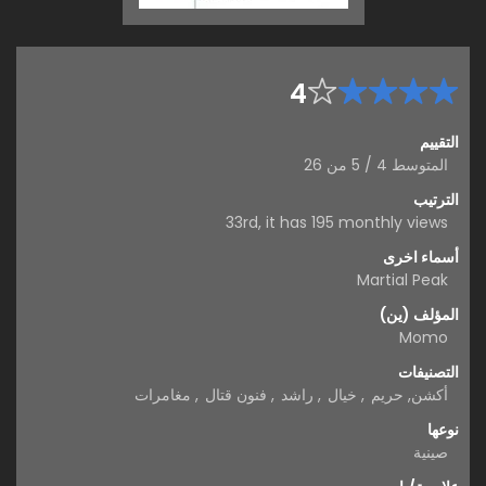
4
التقييم
المتوسط
4
/
5
من
26
الترتيب
33rd, it has 195 monthly views
أسماء اخرى
Martial Peak
المؤلف (ين)
Momo
التصنيفات
أكشن
,
حريم
,
خيال
,
راشد
,
فنون قتال
,
مغامرات
نوعها
صينية