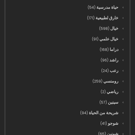
حياة مدرسية
(54)
3573 - خلق العالم
خارق لطبيعية
(171)
07/03/2023
خيال
(598)
3572 - مفاجأة غير متوقعة
خيال علمي
(91)
07/03/2023
دراما
(168)
3571 - حارس الجليد المرتفع
راشد
(96)
07/03/2023
رعب
(24)
3570 - أنا هو أنا
رومنسي
(259)
07/03/2023
رياضي
(2)
3569 - اتخاذ الاحتياطات
سينين
(57)
07/03/2023
شريحة من الحياة
(94)
3568 - لقيط صغير
شوجو
(41)
07/03/2023
شونين
(65)