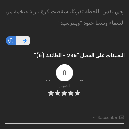
وفي نفس اللحظة تقريبًا، سقطت كرة نارية ضخمة من
السماء وسط جنود “وينترسيد”.
التعليقات على الفصل "236 - الطائفة (6)"
0
التقييم
Subscribe