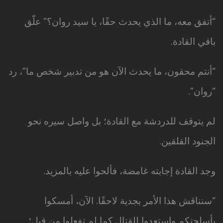
“أتفق معه، ما الذي يحدث حقًا، يا سيد روان؟” علّق
باقي القادة.
“أنتم محقون، ما يحدث الآن هو من تدبير شخص ما”، رد
“روان”.
لم يتوقف للدردشة مع القادة؛ بل واصل سيره نحو
الجنود القلقين.
وجد القادة إجابته غامضة، فألحوا عليه بالمزيد.
“سنناقش هذا الأمر بجدية لاحقًا. الآن، أمسكوا
بأسلحتكم واستعدوا للقتال كما لم تفعلوا من قبل؛