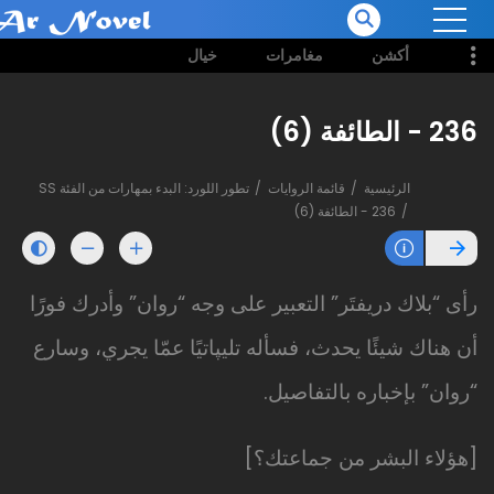
أكشن
مغامرات
خيال
236 - الطائفة (6)
الرئيسية
قائمة الروايات
تطور اللورد: البدء بمهارات من الفئة SS
236 - الطائفة (6)
رأى “بلاك دريفتَر” التعبير على وجه “روان” وأدرك فورًا
أن هناك شيئًا يحدث، فسأله تليپاتيًا عمّا يجري، وسارع
“روان” بإخباره بالتفاصيل.
[هؤلاء البشر من جماعتك؟]