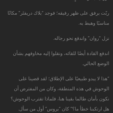
ربّت برفق على ظهر رفيقه؛ فوجد “بلاك دريفتَر” مكانًا
مناسبًا وهبط به.
نزل “روان” واندفع نحو رجاله.
اندفع القادة أيضًا للقائه، ونقلوا إليه مخاوفهم بشأن
الوضع الحالي.
“هذا لا يبدو طبيعيًا على الإطلاق؛ لقد قضينا على
الوحوش في هذه المنطقة، وكان من المفترض أن
نكون بأمان طالما بقينا هنا، فلماذا تقترب الوحوش؟
هل ارتكبنا خطأ ما؟” كان “بروس” أول من سأل.