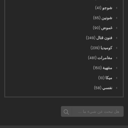
شوجو
(41)
196 - معركة الملوك الحقيقيين، جثث تغطي الملايين
شونين
(65)
24/10/2025
غموض
(90)
195 - اقتلوا الجميع
فنون قتال
(249)
03/10/2025
كوميديا
(239)
194 - لا أحد يغادر
مغامرات
(481)
منتهية
03/10/2025
(150)
ميكا
(10)
193 - لقد تصاعد الأمر
نفسي
(58)
03/10/2025
192 - الهاوية سعيدة فقط في يدي سيدِها
03/10/2025
191 - الأداة المسماة