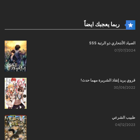
24/10/2025
212 - الانطلاق الفوري إلى الجنوب
ربما يعجبك ايضاً
24/10/2025
الصياد الأنتحاري ذو الرتبة SSS
211 - لغز تجسد تشونغ غوانغ
07/07/2024
24/10/2025
210 - أريد استجواب الأسرى بنفسي
قروي يريد إنقاذ الشريرة مهما حدث!
24/10/2025
30/09/2022
209 - لا يزال سحق الضعفاء أكثر متعة
24/10/2025
طبيب الشرعي
208 - هذا لم يعد مزارعًا متجولًا عاديًا
04/12/2023
24/10/2025