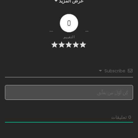
“أنا حقًا أحب هذا المكان!”
عرض المزيد
218 - التحول
24/10/2025
0
217 - أخي الصغير، ما زلت طيبًا جدًا
التقييم
24/10/2025
216 - تناوبوا عليه من أجلي
24/10/2025
Subscribe
215 - جئت للقضاء على الطائفة
24/10/2025
214 - الطائفة المقدسة تحكم العالم بالجهد البشري
0
تعليقات
24/10/2025
213 - تجسد تشونغ غوانغ؟