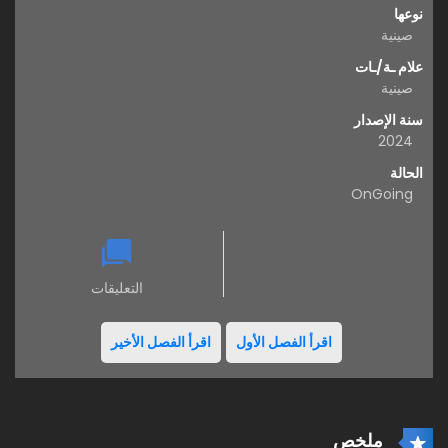
نوعها
صينية
علام ـة/ـات
صينية
سنة الإصدار
2024
الحالة
OnGoing
التعليقات
اقرأ الفصل الأول
اقرأ الفصل الأخير
ملخص