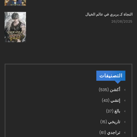
207 - اللعب بالحيل مع طائفتي القديس البدائي؟
النجاة كـ بربري في عالم الخيال
24/10/2025
26/08/2025
206 - السمكة ابتلعت الطعم
24/10/2025
205 - العصابات المحلية وقحة جدًا
24/10/2025
التصنيفات
204 - تحت حكم طائفة القديس البدائي، السير على جليد رقيق
أكشن
(535)
24/10/2025
إتشي
(43)
203 - جحيم المزارعين، جنة البشر
بالغ
(37)
24/10/2025
تاريخي
(15)
تراجدي
(61)
202 - تشونغ غوانغ يسعى وراء الذهب، المعركة الكبرى وشيكة