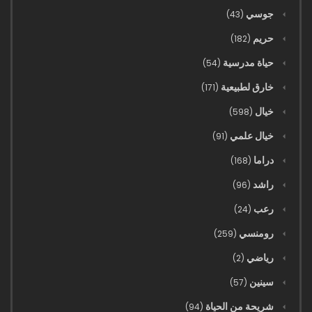
جوسي
(43)
24/10/2025
حريم
(182)
201 - تجاوز نسل داو الموت سر الصعود العظيم
حياة مدرسية
(54)
24/10/2025
خارق لطبيعية
(171)
200 - التناسخ للسعي وراء الإنجاز الحقيقي
خيال
(598)
24/10/2025
خيال علمي
(91)
دراما
(168)
199 - هونغ جو الحائر
راشد
(96)
24/10/2025
رعب
(24)
198 - انهيار الجنة، موقع الثمرة شاغر
رومنسي
(259)
24/10/2025
رياضي
(2)
197 - حصاد عظيم
سينين
(57)
24/10/2025
شريحة من الحياة
(94)