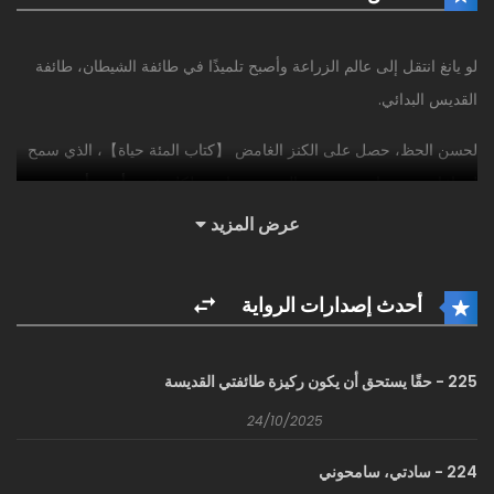
لو يانغ انتقل إلى عالم الزراعة وأصبح تلميذًا في طائفة الشيطان، طائفة
القديس البدائي.
لحسن الحظ، حصل على الكنز الغامض 【كتاب المئة حياة】، الذي سمح
له بإعادة بدء حياة جديدة بعد الموت، مما يتيح لكل شيء أن يبدأ من جديد.
عرض المزيد
كما يمكنه إعادة الكنوز، الزراعة، العمر، وربما إيقاظ مواهب خاصة من
حياته السابقة.
أحدث إصدارات الرواية
ومع ذلك، كان عدد الاستخدامات محدودًا؛ فهو لم يمنح الخلود الحقيقي.
بما أن عالم الزراعة كان على وشك أن يغرق في أوقات فوضوية، قرر لو
225 - حقًا يستحق أن يكون ركيزة طائفتي القديسة
يانغ في البداية أن يبقى متواريًا في طائفة الشيطان، يزرع بجد عبر حياة تلو
24/10/2025
الأخرى.
224 - سادتي، سامحوني
لم يكن ليغادر الجبل ما لم يحقق الخلود. لكن طائفة الشيطان كانت خطرة