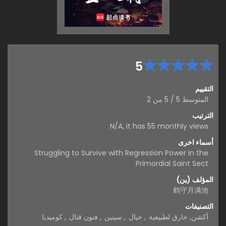
5
التقييم
المتوسط
5
/
5
من
2
الترتيب
N/A, it has 55 monthly views
أسماء اخرى
Struggling to Survive with Regression Power in the
Primordial Saint Sect
المؤلف (ين)
鹤守月满池
التصنيفات
أكشن
,
خارق لطبيعية
,
خيال
,
سينين
,
فنون قتال
,
كوميديا