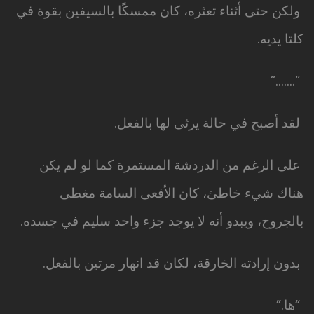
ولكن حتى أثناء تعثره، كان ممسكًا بالسيفين بقوة في
كلتا يديه.
“…….”
لقد أصبح في حالة يرثى لها بالفعل.
على الرغم من الدردشة المستمرة كما لو لم يكن
هناك شيء خاطئ، كان الأفعى السامة مغطى
بالجروح، ويبدو أنه لا يوجد جزء واحد سليم في جسده.
بدون إرادته الخارقة، لكان قد انهار مرتين بالفعل.
“ها.”