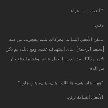
“اللعنة، الـلـ، هراء!”
رنين!
تمكن الأفعى السامة، بحركات شبه معجزية، من صد
[سيف الرحمة] الذي استهدف عنقه. ومع ذلك، لم يكن
الأمر مثاليًا. لقد خدش النصل عنقه، وفجأة اندفع تيار
من الدم.
“ههه، هاه. هف، هااااااه… هف، هف، هاو، هاو…”
الأفعى السامة ترنح.