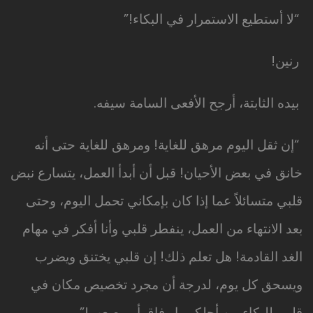
“لا أستطيع الاستمرار في البكاء!”
رنين!
بيده الثابتة، أرجح الأفعى السامة سيفه.
“إن ثقل اليوم مرهق للغاية! ومرهق للغاية حتى أنه
خانق في بعض الأحيان! قبل أن أبدأ العمل، يتسارع نبض
قلبي متسائلاً عما إذا كان بإمكاني تحمل اليوم، وحتى
بعد الانتهاء من العمل، ينفطر قلبي وأنا أفكر في مهام
الغد القادمة! هل تعلم ذلك! إن قلبي يختنق ويضرب
ويسحق كل يوم، لدرجة أن مجرد تخصيص مكان في
قلبي للبكاء من أجلكم يا رفاق أمر صعب!”