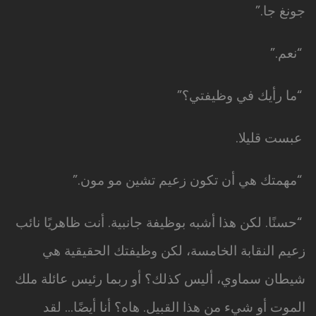
جونغ جا.”
“نعم.”
“ما رأيك في وظيفتي؟”
عبست قليلا.
“مهمتك هي أن تكون زعيم تشين مو مون.”
“حسنًا. لكن هذا أشبه بوظيفة جانبية. أنت ظاهريًا نائب
زعيم النقابة الخامسة، لكن وظيفتك الحقيقية هي
شيطان سماوي، أليس كذلك؟ أو ربما رئيس عائلة ملك
الموت أو شيء من هذا القبيل. هاه؟ أنا أيضًا… لقد