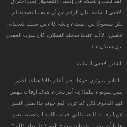
لقد قمت بالتحكم في [سيف التضحية] لمنع اختراق
الأفعى السامة. على الرغم من أن سيف التضحية لم
يكن مصنوعًا من المعدن ولكنه كان من سيف شيطاني
غامض، إلا أنه عندما تقاطع النصلان، كان صوت المعدن
يرن بشكل حاد.
انقض الأفعى السامة.
“الناس يموتون جوعًا! نعم! أعلم ذلك! هناك الكثير
ممن يموتون ظلماً! إنه أمر محزن. هناك أوقات تنهمر
فيها الدموع. لكن كما ترى، كيم جونغ جا! بغض النظر
عن الوفيات اللعينة التي حدثت الليلة الماضية، يتعين
علينا أن نتحمل واجباتنا ونخرج اليوم! هل تعلم ذلك!”