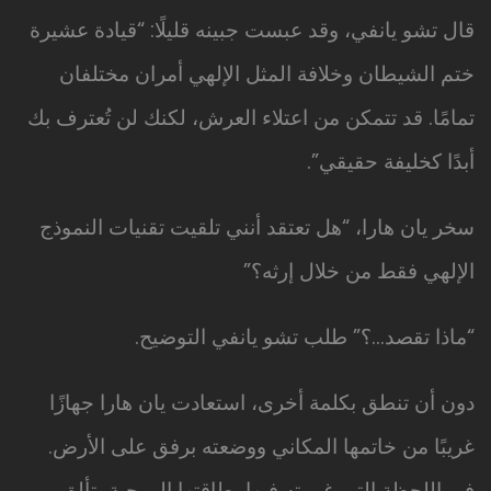
قال تشو يانفي، وقد عبست جبينه قليلًا: “قيادة عشيرة
ختم الشيطان وخلافة المثل الإلهي أمران مختلفان
تمامًا. قد تتمكن من اعتلاء العرش، لكنك لن تُعترف بك
أبدًا كخليفة حقيقي”.
سخر يان هارا، “هل تعتقد أنني تلقيت تقنيات النموذج
الإلهي فقط من خلال إرثه؟”
“ماذا تقصد…؟” طلب تشو يانفي التوضيح.
دون أن تنطق بكلمة أخرى، استعادت يان هارا جهازًا
غريبًا من خاتمها المكاني ووضعته برفق على الأرض.
في اللحظة التي غمرته فيها بطاقتها الروحية، تألق