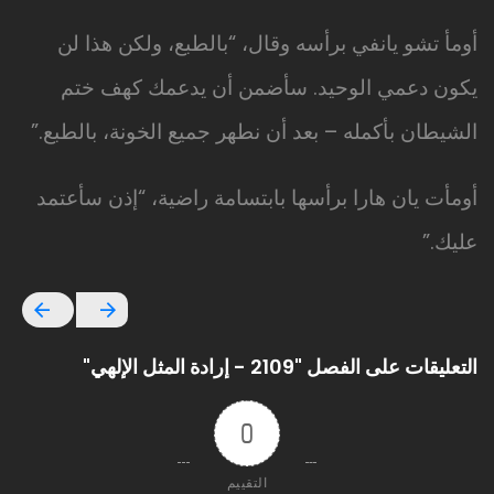
أومأ تشو يانفي برأسه وقال، “بالطبع، ولكن هذا لن
يكون دعمي الوحيد. سأضمن أن يدعمك كهف ختم
الشيطان بأكمله – بعد أن نطهر جميع الخونة، بالطبع.”
أومأت يان هارا برأسها بابتسامة راضية، “إذن سأعتمد
عليك.”
التعليقات على الفصل "2109 - إرادة المثل الإلهي"
0
التقييم