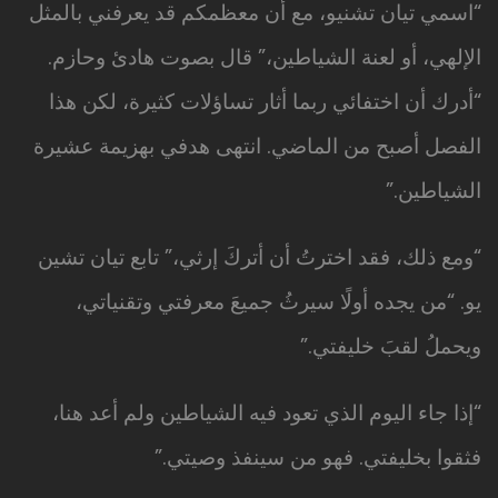
“اسمي تيان تشنيو، مع أن معظمكم قد يعرفني بالمثل
الإلهي، أو لعنة الشياطين،” قال بصوت هادئ وحازم.
“أدرك أن اختفائي ربما أثار تساؤلات كثيرة، لكن هذا
الفصل أصبح من الماضي. انتهى هدفي بهزيمة عشيرة
الشياطين.”
“ومع ذلك، فقد اخترتُ أن أتركَ إرثي،” تابع تيان تشين
يو. “من يجده أولًا سيرثُ جميعَ معرفتي وتقنياتي،
ويحملُ لقبَ خليفتي.”
“إذا جاء اليوم الذي تعود فيه الشياطين ولم أعد هنا،
فثقوا بخليفتي. فهو من سينفذ وصيتي.”