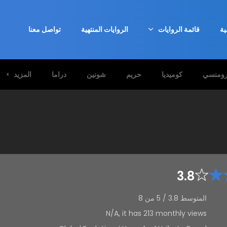
ية
قائمة الروايات
الروايات المنتهية
تواصل معنا
ومنسي
كوميديا
حريم
شونين
دراما
المزيد
3.8
المتوسط
3.8
/
5
من
8
N/A, it has 213 monthly views