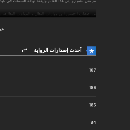
تم نقل تشو زو إلى هذا العالم وأيقظ لوحة السمات في عيد ميل
من تقنيات التنفس إلى مهارات القتال و المواهب القتالية، 
مستوى تقنية التنفس ا
عر
الإل*هية الحقيقية. وبعد سنوات قليلة، وقف تشو تشو على ق
وآل*هة الكون الحقيقيين، وقديسي الكون، أنهى حياته حتى 
أحدث إصدارات الرواية
لإضافة النقاط!”
187
186
185
184