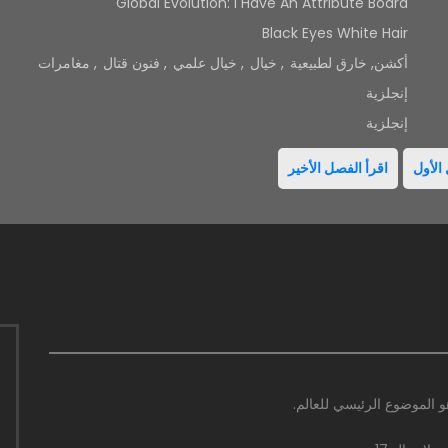
Global Evolution: I Have An Attribute Board
Black Eyes White Hair
أكشن
,
خارق لطبيعية
,
خيال
,
خيال علمي
,
فنون قتال
,
مغامرات
إنجلزية
إنجلزية
الأول
اقرأ الفصل الأخير
 الموضوع الرئيسي للعالم.