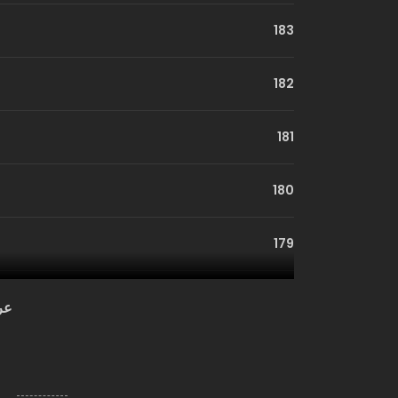
183
182
181
180
179
178
عر
177