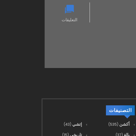
التعليقات
التصنيفات
أكشن
إتشي
(43)
(535)
بالغ
تاريخي
(15)
(37)