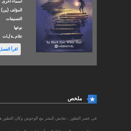
أسماء اخرى
المؤلف (ين)
التصنيفات
نوعها
علام ـة/ـات
اقرأ الفصل 
ملخص
في عصر التطور ، تعايش البشر مع الوحوش وكان التطور هو