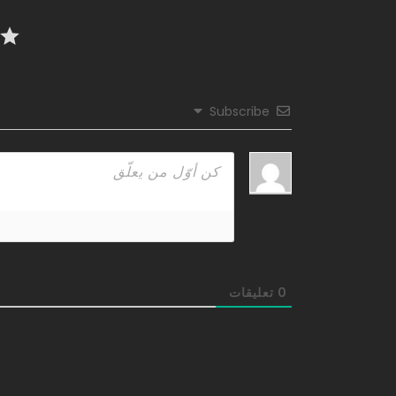
176
175
Subscribe
174
173
172
171
0
تعليقات
170
169