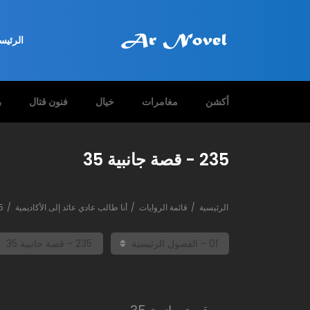
الرئيس
أكشن
مغامرات
خيال
فنون قتال
ر
235 - قصة جانبية 35
الرئيسية
قائمة الروايات
أنا طالب عادي عائد إلى الأكاديمية
235 - قصة جانبية 35