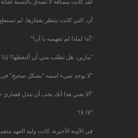
لقد كانت مسافة لا تصدق بالنسبة لفتاة ل
آن، التي كانت تنتظر بقفازها، لم تستطع
“آه! لماذا لم تفهميه يا آن!”
“مارين، هل تطلب مني أن ألتقطها؟ إذا 
“لا يوجد شيء اسمه “بشكل صحيح” في ال
“ألا يعني هذا أنك يجب أن تبذل قصارى 
“لا! لا!”
في الآونة الأخيرة، كانت ولية العهد منغم