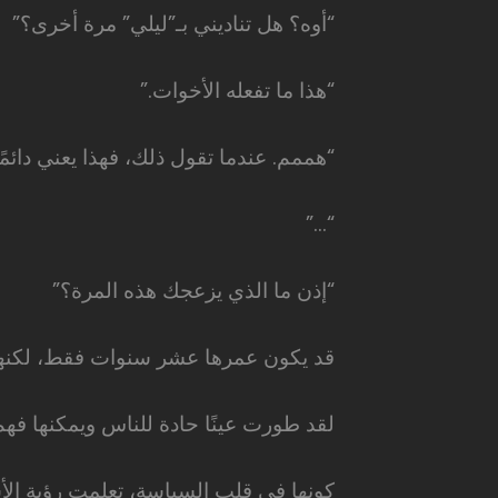
“أوه؟ هل تناديني بـ”ليلي” مرة أخرى؟”
“هذا ما تفعله الأخوات.”
“هممم. عندما تقول ذلك، فهذا يعني دائ
“…”
“إذن ما الذي يزعجك هذه المرة؟”
قد يكون عمرها عشر سنوات فقط، لكنها لا
لقد طورت عينًا حادة للناس ويمكنها فهم ن
كونها في قلب السياسة، تعلمت رؤية الأ