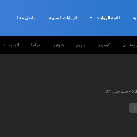
ية
قائمة الروايات
الروايات المنتهية
تواصل معنا
ومنسي
كوميديا
حريم
شونين
دراما
المزيد