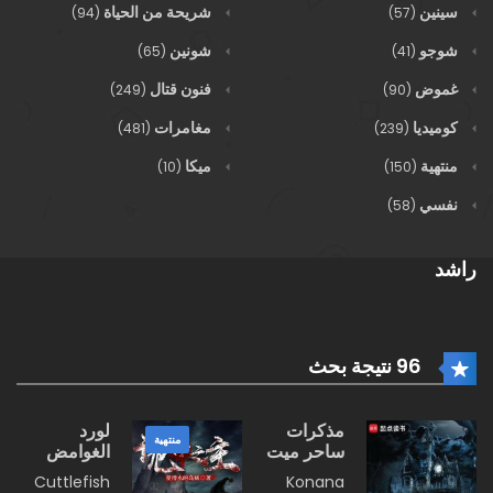
سينين
شريحة من الحياة
(94)
(57)
شوجو
شونين
(65)
(41)
غموض
فنون قتال
(249)
(90)
كوميديا
مغامرات
(481)
(239)
منتهية
ميكا
(10)
(150)
نفسي
(58)
راشد
96 نتيجة بحث
مذكرات
لورد
منتهية
ساحر ميت
الغوامض
Cuttlefish
Konana