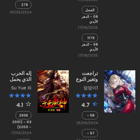
الأرثوذكسي
278
(4)
-
الفصل.
05/05/2024
الفصيل
1177
08 - الدهر
الأرثوذكسي
- الاله
الأبدي
(3)
يحب
17/08/2025
العالم
1179
-
08 - الدهر
الاحلام
الأبدي
17/08/2025
تراجعت
إله الحرب
وتغير النوع
الذي يحمل
علامة التنين
Su Yue Xi
덩덩이1
4.1
4.7
2939
58 -
الندم
03 - (2001
25/06/2024
(2)
- 2200)
17/05/2024
57 -
الندم