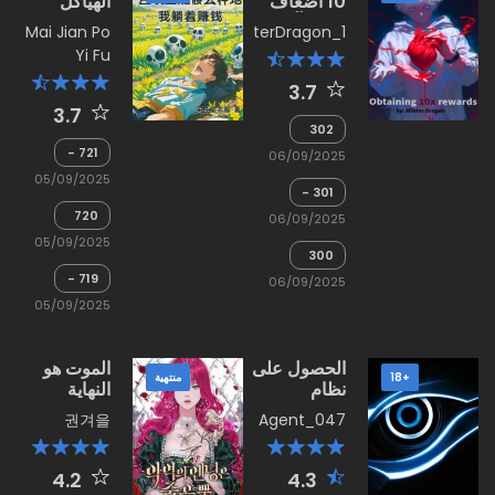
10 اضعاف
الهياكل
المكافآت!
العظمية
Mai Jian Po
WinterDragon_1
تجسدت في
للزراعة،
Yi Fu
رواية
أرباحي تأتي
كشخصية
وأنا مستلق
3.7
ثانوية!
3.7
302
-
721 -
06/09/2025
المدينة
النهاية
05/09/2025
الشيطانية
301 -
القوات
720
06/09/2025
- فلاح
05/09/2025
جيد
300
-
719 -
06/09/2025
معضلة
كشف
05/09/2025
أوفيليا
الهوية
الحصول على
الموت هو
+18
منتهية
نظام
النهاية
تكنولوجيا في
الوحيدة
권겨을
Agent_047
العصر
للشرير
الحديث
4.2
4.3