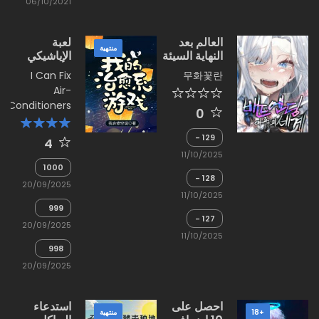
06/10/2021
العالم بعد
لعبة
منتهية
النهاية السيئة
الإياشيكي
الخاص بي
I Can Fix
무화꽃란
Air-
Conditioners
0
129 -
4
وعد
11/10/2025
بمواعدة
1000
128 -
-
20/09/2025
السيناريو
النهاية
11/10/2025
لا
999
يتوقف
127 -
-
20/09/2025
الهروب
الشمس
11/10/2025
الدرامي
تشرق
998
-
20/09/2025
شكرا
لك
احصل على
استدعاء
+18
منتهية